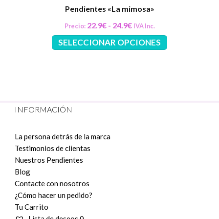
Pendientes «La mimosa»
Rango
22.9
€
-
24.9
€
Precio:
IVA Inc.
de
Este
SELECCIONAR OPCIONES
producto
precios:
tiene
desde
múltiples
22.9€
variantes.
hasta
Las
24.9€
opciones
INFORMACIÓN
se
pueden
elegir
La persona detrás de la marca
en
Testimonios de clientas
la
Nuestros Pendientes
página
Blog
de
Contacte con nosotros
producto
¿Cómo hacer un pedido?
Tu Carrito
Lista de deseos
0