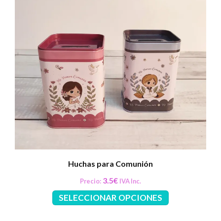
Huchas para Comunión
3.5
€
Precio:
IVA Inc.
Este
SELECCIONAR OPCIONES
producto
tiene