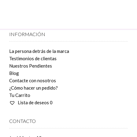
tiene
múltiples
variantes.
Las
opciones
INFORMACIÓN
se
pueden
elegir
La persona detrás de la marca
en
Testimonios de clientas
la
Nuestros Pendientes
página
Blog
de
Contacte con nosotros
producto
¿Cómo hacer un pedido?
Tu Carrito
Lista de deseos
0
CONTACTO