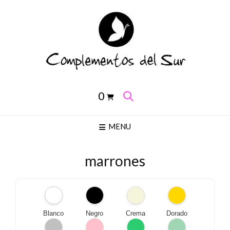
Saltar
al
contenido
0
MENU
marrones
Blanco
Negro
Crema
Dorado